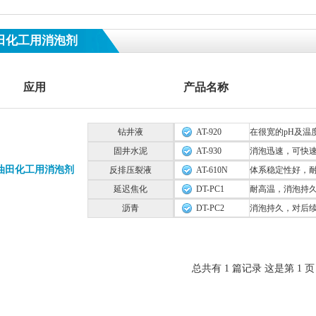
田化工用消泡剂
应用
产品名称
钻井液
AT-920
在很宽的pH及温
固井水泥
AT-930
消泡迅速，可快
油田化工用消泡剂
反排压裂液
AT-610N
体系稳定性好，
延迟焦化
DT-PC1
耐高温，消泡持
沥青
DT-PC2
消泡持久，对后
总共有 1 篇记录 这是第 1 页