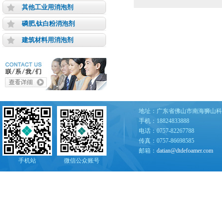
其他工业用消泡剂
磷肥,钛白粉消泡剂
建筑材料用消泡剂
地址：广东省佛山市南海狮山科
手机：18824833888
电话：0757-82267788
传真：0757-86698585
邮箱：
datian@dtdefoamer.com
手机站
微信公众账号